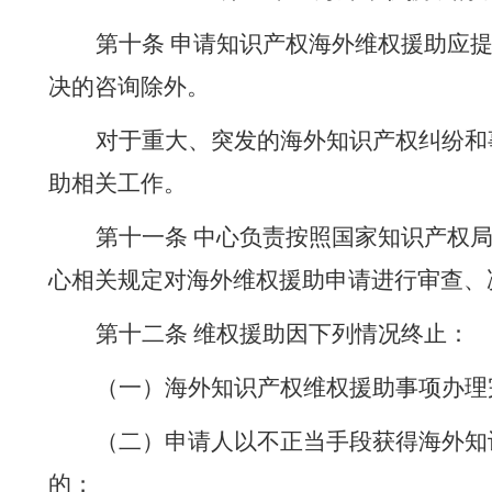
第
十
条
申请知识产权
海外
维权援助应
决的咨询除外。
对于重大、突发的
海外
知识产权纠纷和
助
相关工作。
第十
一
条
中心负责按照
国家知识产权
心
相关规定对
海外
维权援助申请进行审查、
第十
二
条
维权援助因下列情况终止：
（
一
）海外知识产权维权援助事项办理
（
二
）申请人以不正当手段获得海外知
的；