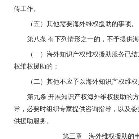
传工作。
（
五
）其他需要
海外
维权援助的事项。
第八条
有下列情形之一的，不予提供
（
一
）海外知识产权维权援助服务已结
权维权援助的；
（
二
）其他不应予以海外知识产权维权
第
九
条
开展知识产权
海
外
维权援助的
导，
必要时
组织专家提供咨询指导，以及委
供援助服务。
第三章
海外
维权援助的