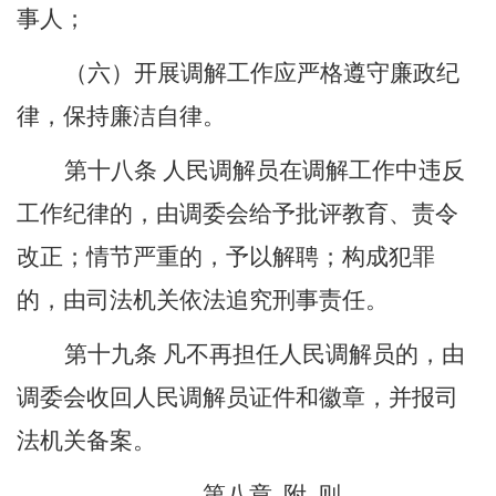
事人
；
（
六
）开展
调解
工作应严格遵守廉政
纪
律
，保持廉洁自律。
第十
八
条
人民调解员在调解
工作中违反
工作纪律的，由调委会给予批评教育、责令
改正；情节严重的，予以解聘；构成犯罪
的，由司法机关依法追究刑事责任。
第
十九
条
凡不再担任人民调解员的，由
调委会收回人民调解员证件和徽章，并报司
法机关备案。
第八章
附
则